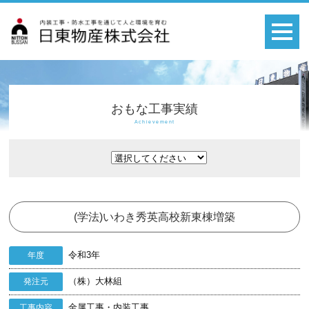
おもな工事実績
Achievement
(学法)いわき秀英高校新東棟増築
令和3年
年度
（株）大林組
発注元
金属工事・内装工事
工事内容