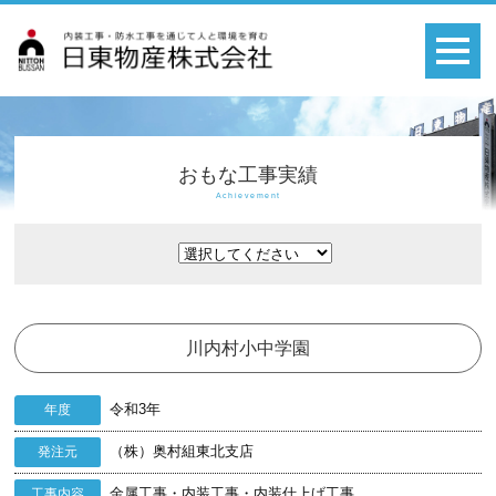
おもな工事実績
Achievement
川内村小中学園
令和3年
年度
（株）奥村組東北支店
発注元
金属工事・内装工事・内装仕上げ工事
工事内容