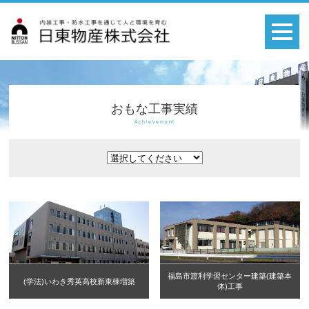
おもな工事実績
Achievement
福島市渡利学習センター建築(建築本
(学法)いわき秀英高校新東棟増築
体)工事