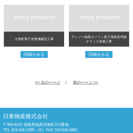
デンソー福島ガソリン新工場食堂増築
大熊町新庁舎整備建設工事
オフィス改修工事
詳細をみる
詳細をみる
<< 次のページ
｜
前のページ >>
日東物産株式会社
〒960-8162 福島県福島市南町212番地
TEL 024-546-2288（代）FAX 024-545-5861