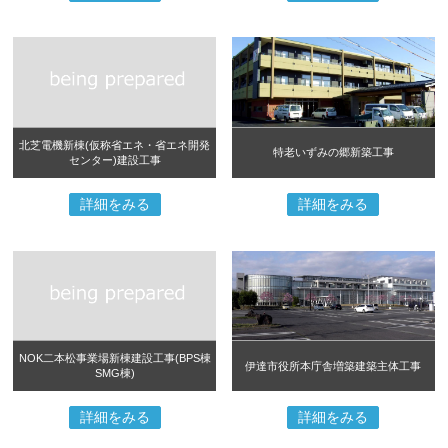
北芝電機新棟(仮称省エネ・省エネ開発
特老いずみの郷新築工事
センター)建設工事
詳細をみる
詳細をみる
NOK二本松事業場新棟建設工事(BPS棟
伊達市役所本庁舎増築建築主体工事
SMG棟)
詳細をみる
詳細をみる